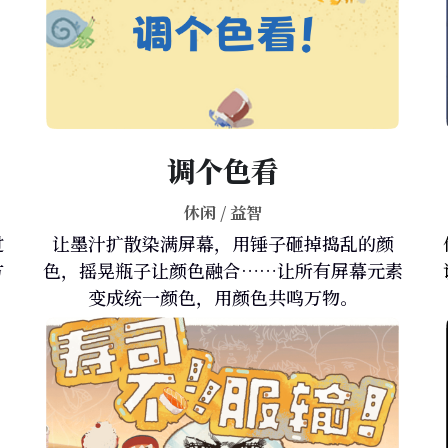
调个色看
休闲 / 益智
过
让墨汁扩散染满屏幕，用锤子砸掉捣乱的颜
方
色，摇晃瓶子让颜色融合……让所有屏幕元素
变成统一颜色，用颜色共鸣万物。