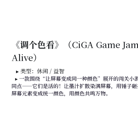
《调个色看》
（CiGA
 Game Jam
Alive）
   ▸ 类型：休闲 / 益智
   ▸
 一款围绕“让屏幕变成同一种颜色”展开的闯关小
同点——它们是活的！让墨汁扩散染满屏幕，用锤子砸
屏幕元素变成统一颜色，用颜色共鸣万物。