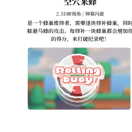
空穴来蜂
2.5D俯视角 / 弹幕闪避
是一个蜂巢维修者，需要逐块修补蜂巢，同
躲避马蜂的攻击。每修补一块蜂巢都会增加
的得分，来打破纪录吧！