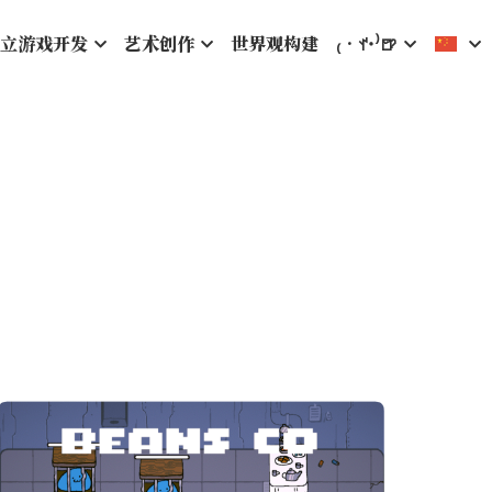
立游戏开发
艺术创作
世界观构建
₍‧ꀈ˙⁾🍺