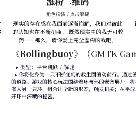
涨粉二维码
角色扮演 / 点击解谜
时
现实的存在感在我面前逐渐崩解，我们对彼此
你
的认知也在不断扭曲。 既然现实中的我无可救
药——那么，请你爱上完全虚构的我吧。
《Rollingbuoy》
（GMTK
 Ga
   ▸ 类型：平台跳跃 / 解谜
   ▸
 你将化身为一只不断变幻的救生圈滚动前行。通过
的道路。游戏的核心玩法围绕着环与环的嵌套展开：将
嵌入另一只环，组合出全新的形态，触发机关；在平放
开环中深藏的秘密。