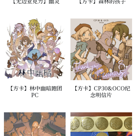
【无边亚克力】幽灵
【方卡】森林的孩子
【方卡】林中幽暗跑团
【方卡】CP30&OCO纪
PC
念明信片