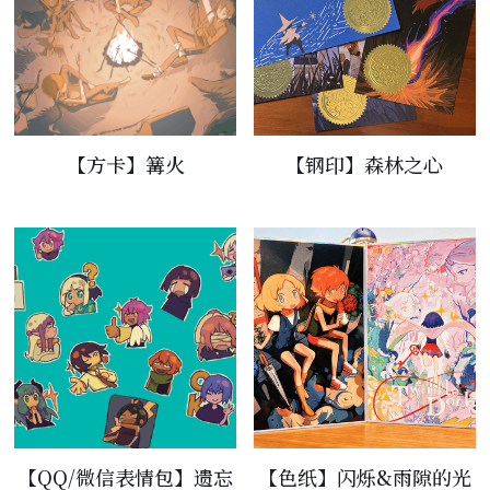
【方卡】篝火
【钢印】森林之心
【QQ/微信表情包】遗忘
【色纸】闪烁&雨隙的光