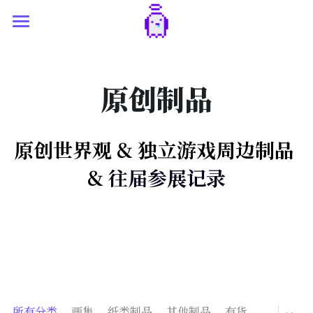
主页
独立游戏开发
原创制品
艺术创作
最新 & 已发布游戏
原创世界观 & 独立游戏周边制品 
Game Jams
世界观构建
插画&视觉创作
& 
往届参展记录
原型 & 实验区
原创制品
₍‧ꀈ˙⁾🍺
更多探索
关于我
简体中文
日志&随笔
简体中文
友情链接
English
所有分类
画集
纸类制品
其他制品
有货