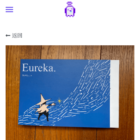
主页
返回
独立游戏开发
艺术创作
最新 & 已发布游戏
Game Jams
世界观构建
插画&视觉创作
原型 & 实验区
原创制品
₍‧ꀈ˙⁾🍺
更多探索
关于我
简体中文
日志&随笔
简体中文
友情链接
English