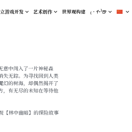
立游戏开发
艺术创作
世界观构建
₍‧ꀈ˙⁾🍺
无意中闯入了一片神秘森
消失无踪。为寻找回到人类
魔幻的树海，却偶然揭开了
方，有无尽的未知在等待他
世界观【林中幽暗】的探险故事