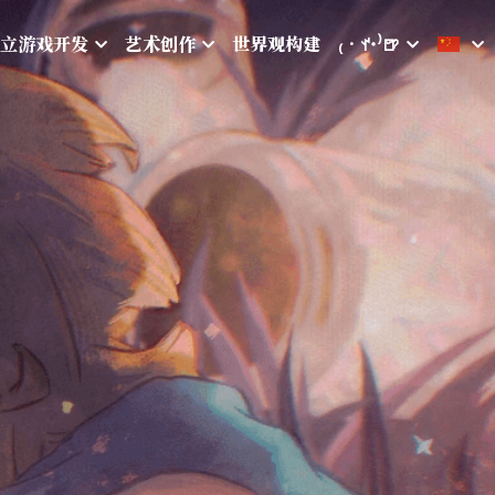
立游戏开发
艺术创作
世界观构建
₍‧ꀈ˙⁾🍺